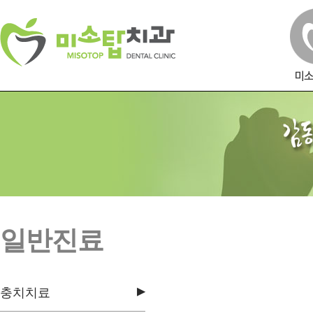
일반진료
▶
충치치료