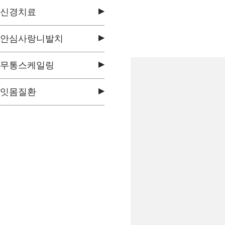
▶
신경치료
▶
안심사랑니발치
▶
무통스케일링
▶
잇몸질환