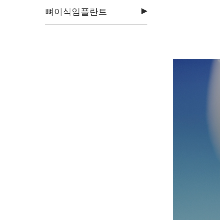
▶
뼈이식임플란트