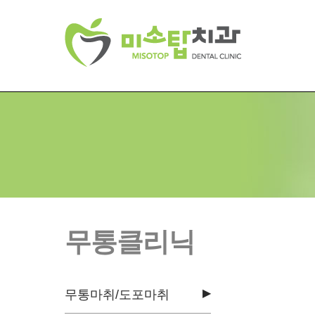
무통클리닉
▶
무통마취/도포마취